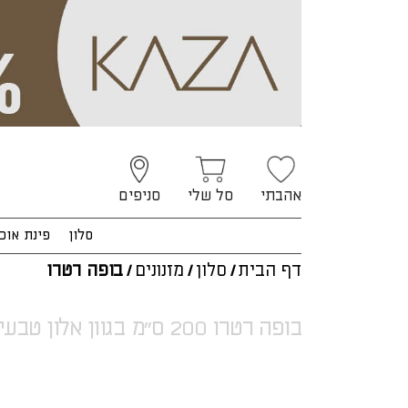
אהבתי
סל שלי
סניפים
סלון
פינת אוכ
דף הבית
/
סלון
/
מזנונים
/
בופה רטרו
בופה רטרו 200 ס"מ בגוון אלון טבעי