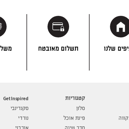
פים שלנו
תשלום מאובטח
משלו
Get Inspired
קטגוריות
סלון
סקנדינבי
ווה
פינת אוכל
נורדי
חדר שינה
אורבני