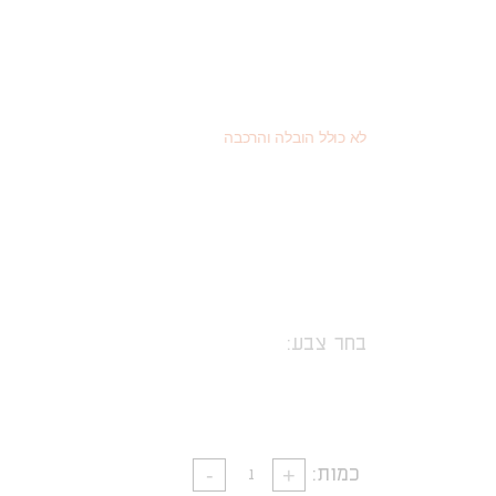
4,248
(כמוצר בודד - 20% הנחה)
₪
2,390
(או כמוצר שני - 55% הנחה)
₪
5,310
מחיר רגיל
₪
לא כולל הובלה והרכבה
בחר צבע:
כמות: