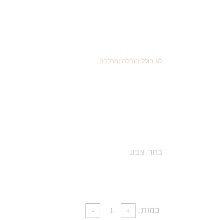
1,424
(כמוצר בודד - 20% הנחה)
₪
801
(או כמוצר שני - 55% הנחה)
₪
1,780
מחיר רגיל
₪
לא כולל הובלה והרכבה
בחר צבע:
כמות: