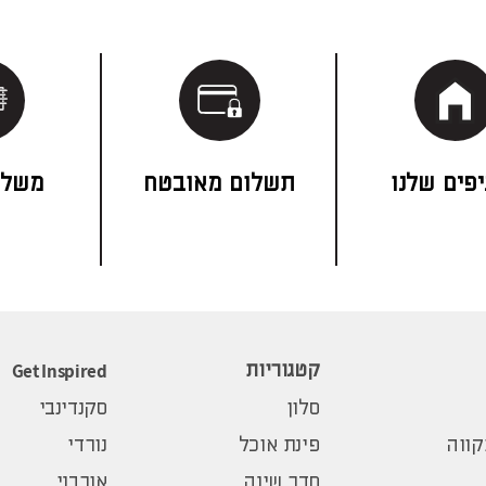
פים שלנו
תשלום מאובטח
משלו
Get Inspired
קטגוריות
סלון
סקנדינבי
ווה
פינת אוכל
נורדי
חדר שינה
אורבני