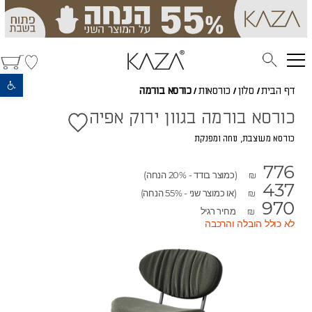
פתח סרגל נגישות
דף הבית
/
סלון
/
כורסאות
/
כורסא בורמה
כורסא בורמה בגוון ירוק אפיה
כורסא מעוצבת, נוחה ומפנקת
776
(כמוצר בודד - 20% הנחה)
₪
437
(או כמוצר שני - 55% הנחה)
₪
970
מחיר רגיל
₪
לא כולל הובלה והרכבה