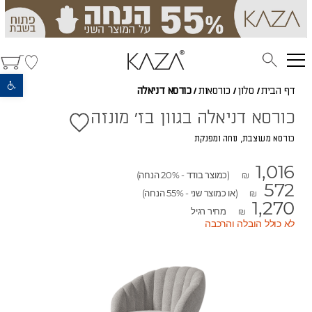
פתח סרגל נגישות
דף הבית
/
סלון
/
כורסאות
/
כורסא דניאלה
כורסא דניאלה בגוון בז' מונזה
כורסא מעוצבת, נוחה ומפנקת
1,016
(כמוצר בודד - 20% הנחה)
₪
572
(או כמוצר שני - 55% הנחה)
₪
1,270
מחיר רגיל
₪
לא כולל הובלה והרכבה