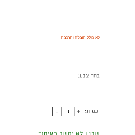
2,544
(כמוצר בודד - 20% הנחה)
₪
1,431
(או כמוצר שני - 55% הנחה)
₪
3,180
מחיר רגיל
₪
לא כולל הובלה והרכבה
בחר צבע:
כמות:
שבוע לא יחשב כאיחור