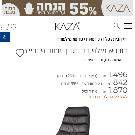
פתח סרגל נגישות
דף הבית
/
סלון
/
כורסאות
/
כורסא מילפורד
כורסא מילפורד בגוון שחור פרדייז
כורסא מעוצבת, נוחה ומפנקת
1,496
(כמוצר בודד - 20% הנחה)
₪
842
(או כמוצר שני - 55% הנחה)
₪
1,870
מחיר רגיל
₪
לא כולל הובלה והרכבה