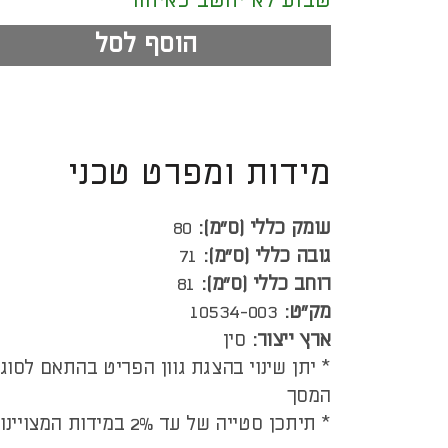
שבוע לא יחשב כאיחור
הוסף לסל
מידות ומפרט טכני
עומק כללי (ס”מ):
80
גובה כללי (ס”מ):
71
רוחב כללי (ס”מ):
81
מק"ט:
10534-003
ארץ ייצור:
סין
* יתן שינוי בהצגת גוון הפריט בהתאם לסוג
המסך
* תיתכן סטייה של עד 2% במידות המצויינות