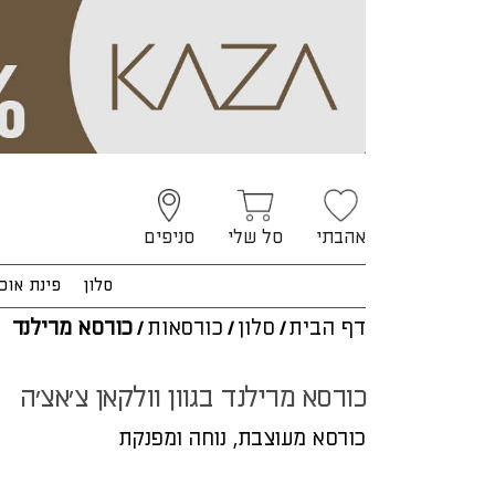
אהבתי
סל שלי
סניפים
סלון
פינת אוכ
דף הבית
/
סלון
/
כורסאות
/
כורסא מרילנד
כורסא מרילנד בגוון וולקאן צ'אצ'ה
כורסא מעוצבת, נוחה ומפנקת