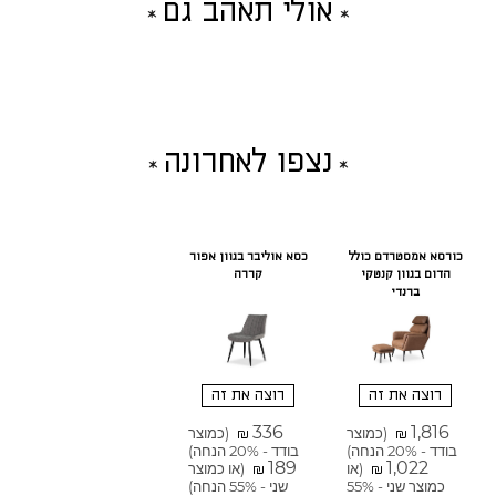
אולי תאהב גם
נצפו לאחרונה
כורסא אמסטרדם כולל
כסא אוליבר בגוון אפור
הדום בגוון קנטקי
קררה
ברנדי
רוצה את זה
רוצה את זה
336
1,816
(כמוצר
(כמוצר
₪
₪
בודד - 20% הנחה)
בודד - 20% הנחה)
189
1,022
(או
(או כמוצר
₪
₪
כמוצר שני - 55%
שני - 55% הנחה)