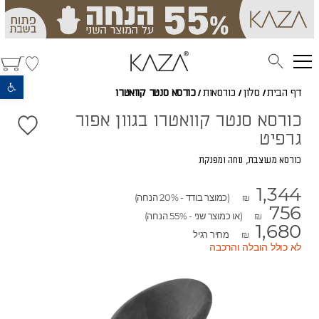
פתח סרגל נגישות
דף הבית
/
סלון
/
כורסאות
/
כורסא סנטר קוואטרו
כורסא סנטר קוואטרו בגוון אפור
גרפיט
כורסא מעוצבת, נוחה ומפנקת
1,344
(כמוצר בודד - 20% הנחה)
₪
756
(או כמוצר שני - 55% הנחה)
₪
1,680
מחיר רגיל
₪
לא כולל הובלה והרכבה