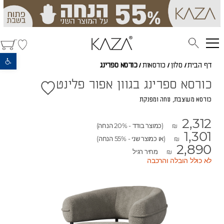
פתח סרגל נגישות
דף הבית
/
סלון
/
כורסאות
/
כורסא ספרינג
כורסא ספרינג בגוון אפור פלינט
כורסא מעוצבת, נוחה ומפנקת
2,312
(כמוצר בודד - 20% הנחה)
₪
1,301
(או כמוצר שני - 55% הנחה)
₪
2,890
מחיר רגיל
₪
לא כולל הובלה והרכבה