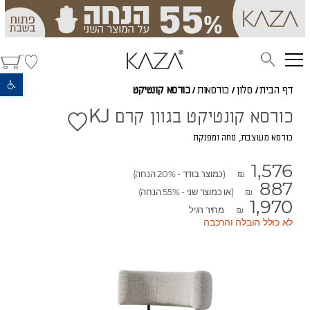
פתח סרגל נגישות
דף הבית
/
סלון
/
כורסאות
/
כורסא קונטיקט
כורסא קונטיקט בגוון קרם KJ
כורסא מעוצבת, נוחה ומפנקת
1,576
(כמוצר בודד - 20% הנחה)
₪
887
(או כמוצר שני - 55% הנחה)
₪
1,970
מחיר רגיל
₪
לא כולל הובלה והרכבה