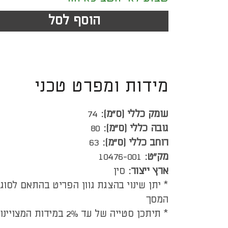
הוסף לסל
מידות ומפרט טכני
עומק כללי (ס”מ):
74
גובה כללי (ס”מ):
80
רוחב כללי (ס”מ):
63
מק"ט:
10476-001
ארץ ייצור:
סין
* יתן שינוי בהצגת גוון הפריט בהתאם לסוג
המסך
* תיתכן סטייה של עד 2% במידות המצויינות