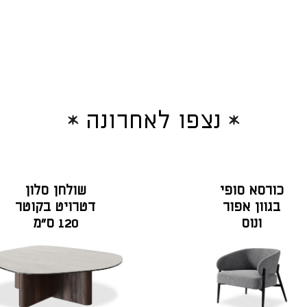
נצפו לאחרונה
כורסא סופי
שולחן סלון
בגוון אפור
דטרויט בקוטר
ונוס
120 ס"מ
פורניר אגוז
אמריקאי
בשילוב
קרמיקה
טרוורטין