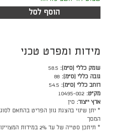
הוסף לסל
מידות ומפרט טכני
עומק כללי (ס”מ):
58.5
גובה כללי (ס”מ):
88
רוחב כללי (ס”מ):
54.5
מק"ט:
10495-002
ארץ ייצור:
סין
* יתן שינוי בהצגת גוון הפריט בהתאם לסוג
המסך
* תיתכן סטייה של עד 2% במידות המצויינות