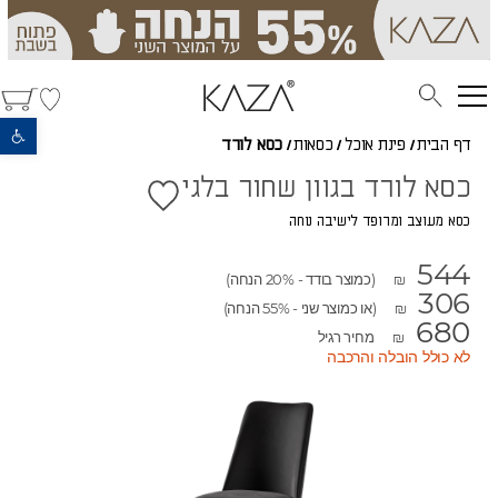
פתח סרגל נגישות
דף הבית
/
פינת אוכל
/
כסאות
/
כסא לורד
כסא לורד בגוון שחור בלגי
כסא מעוצב ומרופד לישיבה נוחה
544
(כמוצר בודד - 20% הנחה)
₪
306
(או כמוצר שני - 55% הנחה)
₪
680
מחיר רגיל
₪
לא כולל הובלה והרכבה