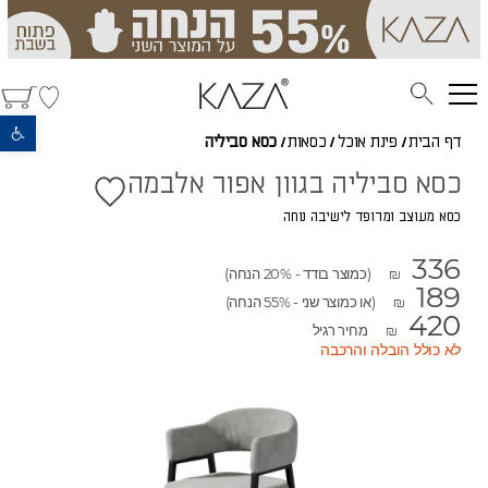
פתח סרגל נגישות
דף הבית
/
פינת אוכל
/
כסאות
/
כסא סביליה
כסא סביליה בגוון אפור אלבמה
כסא מעוצב ומרופד לישיבה נוחה
336
(כמוצר בודד - 20% הנחה)
₪
189
(או כמוצר שני - 55% הנחה)
₪
420
מחיר רגיל
₪
לא כולל הובלה והרכבה