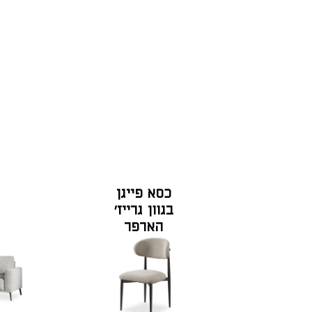
כסא פייגן
בגוון גרייז'
הארפר