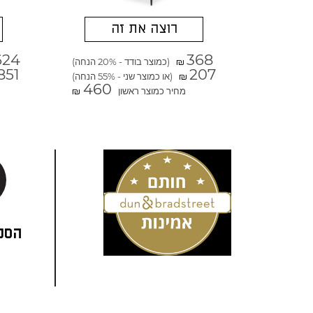
רוצה את זה
624
368
(כמוצר בודד - 20% הנחה)
₪
851
207
(או כמוצר שני - 55% הנחה)
₪
460
מחיר כמוצר ראשון
₪
הסני