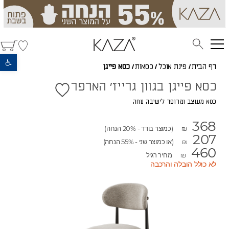
פתח סרגל נגישות
דף הבית
/
פינת אוכל
/
כסאות
/
כסא פייגן
כסא פייגן בגוון גרייז' הארפר
כסא מעוצב ומרופד לישיבה נוחה
368
(כמוצר בודד - 20% הנחה)
₪
207
(או כמוצר שני - 55% הנחה)
₪
460
מחיר רגיל
₪
לא כולל הובלה והרכבה