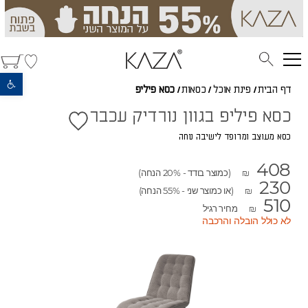
פתח סרגל נגישות
דף הבית
/
פינת אוכל
/
כסאות
/
כסא פיליפ
כסא פיליפ בגוון נורדיק עכבר
כסא מעוצב ומרופד לישיבה נוחה
408
(כמוצר בודד - 20% הנחה)
₪
230
(או כמוצר שני - 55% הנחה)
₪
510
מחיר רגיל
₪
לא כולל הובלה והרכבה