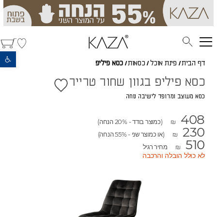
פתח סרגל נגישות
דף הבית
/
פינת אוכל
/
כסאות
/
כסא פיליפ
כסא פיליפ בגוון שחור טרייר
כסא מעוצב ומרופד לישיבה נוחה
408
(כמוצר בודד - 20% הנחה)
₪
230
(או כמוצר שני - 55% הנחה)
₪
510
מחיר רגיל
₪
לא כולל הובלה והרכבה