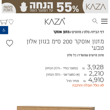
פתח סרגל נגישות
דף הבית
/
סלון
/
מזנונים
/
מזנון אוסקר
מזנון אוסקר 200 ס"מ בגוון אלון
טבעי
מזנון מרשים שמשדרג כל סלון
3,928
(כמוצר בודד - 20% הנחה)
₪
2,210
(או כמוצר שני - 55% הנחה)
₪
4,910
מחיר רגיל
₪
לא כולל הובלה והרכבה