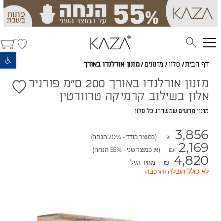
פתח סרגל נגישות
דף הבית
/
סלון
/
מזנונים
/
מזנון אורלנדו באורך
מזנון אורלנדו באורך 200 ס"מ פורניר
אלון בשילוב קרמיקה טרוורטין
מזנון מרשים שמשדרג כל סלון
3,856
(כמוצר בודד - 20% הנחה)
₪
2,169
(או כמוצר שני - 55% הנחה)
₪
4,820
מחיר רגיל
₪
לא כולל הובלה והרכבה