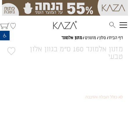
פתח סרגל נגישות
דף הבית
/
סלון
/
מזנונים
/
מזנון אלמונד
מזנון אלמונד 160 ס"מ בגוון אלון
טבעי
2,984
(כמוצר בודד - 20% הנחה)
₪
1,679
(או כמוצר שני - 55% הנחה)
₪
3,730
מחיר רגיל
₪
לא כולל הובלה והרכבה