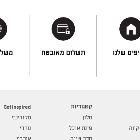
פים שלנו
תשלום מאובטח
משלו
Get Inspired
קטגוריות
סלון
סקנדינבי
ווה
פינת אוכל
נורדי
חדר שינה
אורבני