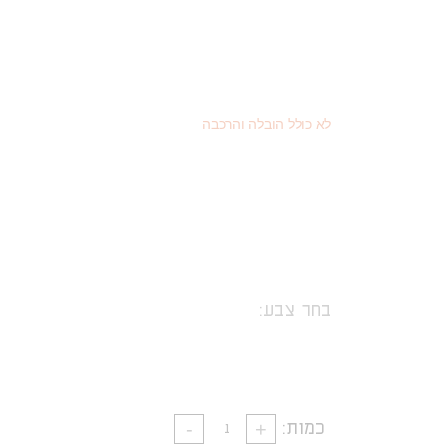
3,360
(כמוצר בודד - 20% הנחה)
₪
1,890
(או כמוצר שני - 55% הנחה)
₪
4,200
מחיר רגיל
₪
לא כולל הובלה והרכבה
בחר צבע:
כמות: