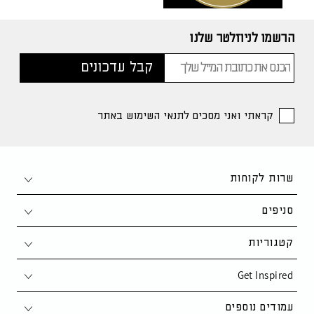
הרשמו לניוזלטר שלנו
קראתי ואני מסכים לתנאי השימוש באתר
שרות לקוחות
צור קשר
סניפים
1-700-50-80-90
חיפה
קטגוריות
support@kaza.co.il
פתח תקווה
Get Inspired
סלון
שאלות ותשובות
נתניה
פינת אוכל
סקנדינבי
עמודים נוספים