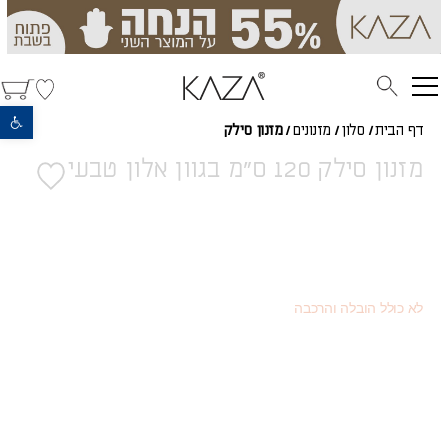
פתח סרגל נגישות
דף הבית
/
סלון
/
מזנונים
/
מזנון סילק
מזנון סילק 120 ס"מ בגוון אלון טבעי
2,312
(כמוצר בודד - 20% הנחה)
₪
1,301
(או כמוצר שני - 55% הנחה)
₪
2,890
מחיר רגיל
₪
לא כולל הובלה והרכבה