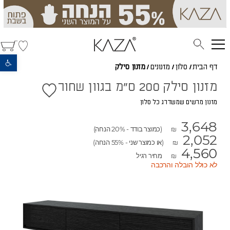
פתח סרגל נגישות
דף הבית
/
סלון
/
מזנונים
/
מזנון סילק
מזנון סילק 200 ס"מ בגוון שחור
מזנון מרשים שמשדרג כל סלון
3,648
(כמוצר בודד - 20% הנחה)
₪
2,052
(או כמוצר שני - 55% הנחה)
₪
4,560
מחיר רגיל
₪
לא כולל הובלה והרכבה