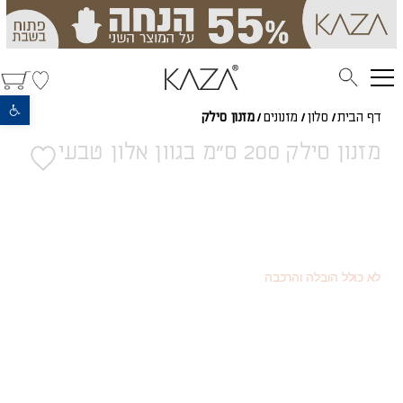
פתח סרגל נגישות
דף הבית
/
סלון
/
מזנונים
/
מזנון סילק
מזנון סילק 200 ס"מ בגוון אלון טבעי
3,648
(כמוצר בודד - 20% הנחה)
₪
2,052
(או כמוצר שני - 55% הנחה)
₪
4,560
מחיר רגיל
₪
לא כולל הובלה והרכבה