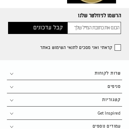
הרשמו לניוזלטר שלנו
קראתי ואני מסכים לתנאי השימוש באתר
שרות לקוחות
צור קשר
סניפים
1-700-50-80-90
חיפה
קטגוריות
support@kaza.co.il
פתח תקווה
Get Inspired
סלון
שאלות ותשובות
נתניה
פינת אוכל
סקנדינבי
עמודים נוספים