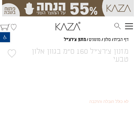
פתח סרגל נגישות
דף הבית
/
סלון
/
מזנונים
/
מזנון צ'רצ'יל
מזנון צ'רצ'יל 160 ס"מ בגוון אלון
טבעי
2,704
(כמוצר בודד - 20% הנחה)
₪
1,521
(או כמוצר שני - 55% הנחה)
₪
3,380
מחיר רגיל
₪
לא כולל הובלה והרכבה