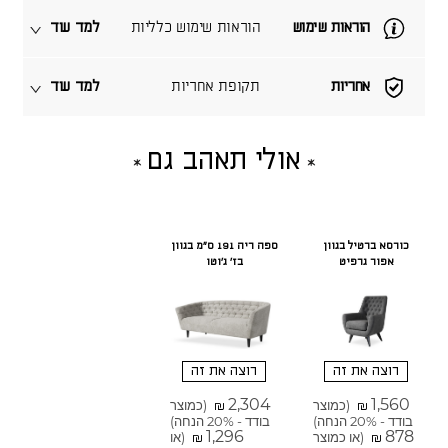
הוראות שימוש
הוראות שימוש כלליות
למד עוד
אחריות
תקופת אחריות
למד עוד
אולי תאהב גם
כורסא ברטיל בגוון
ספה ריה 191 ס"מ בגוון
אפור גרפיט
בז' ג'וטו
רוצה את זה
רוצה את זה
2,304
1,560
(כמוצר
(כמוצר
₪
₪
בודד - 20% הנחה)
בודד - 20% הנחה)
1,296
878
(או כמוצר
(או
₪
₪