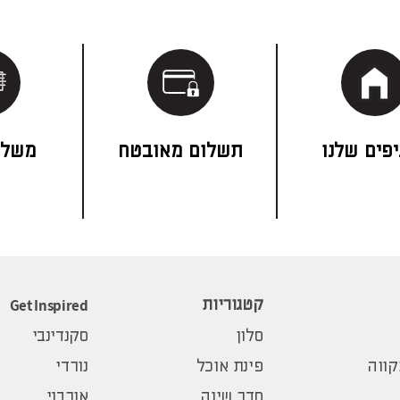
פים שלנו
תשלום מאובטח
משלו
Get Inspired
קטגוריות
סלון
סקנדינבי
ווה
פינת אוכל
נורדי
חדר שינה
אורבני