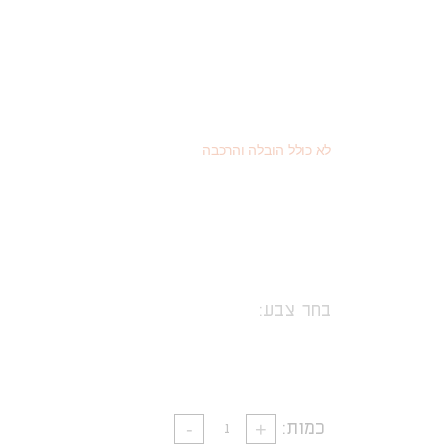
2,896
(כמוצר בודד - 20% הנחה)
₪
1,629
(או כמוצר שני - 55% הנחה)
₪
3,620
מחיר רגיל
₪
לא כולל הובלה והרכבה
בחר צבע:
כמות: