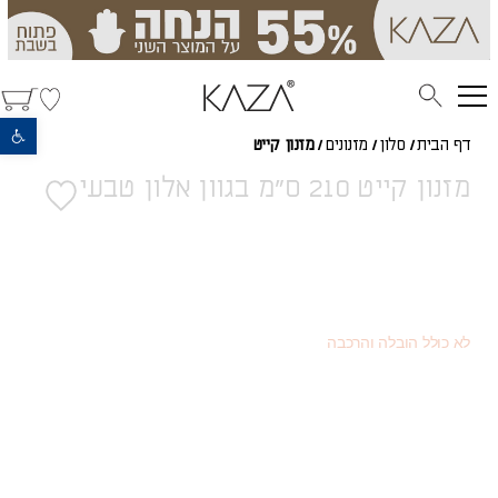
פתח סרגל נגישות
דף הבית
/
סלון
/
מזנונים
/
מזנון קייט
מזנון קייט 210 ס"מ בגוון אלון טבעי
3,552
(כמוצר בודד - 20% הנחה)
₪
1,998
(או כמוצר שני - 55% הנחה)
₪
4,440
מחיר רגיל
₪
לא כולל הובלה והרכבה