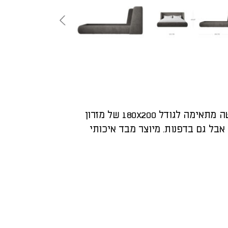
מיטה זוגית מרופדת בעיצוב איטלקי משגע. המיטה מתאימה לגודל 180x200 של מזרון
בל גם בדפנות. מיוצר מבד איכותי