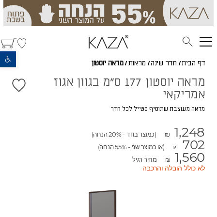
פתח סרגל נגישות
דף הבית
/
חדר שינה
/
מראות
/
מראה יוסטון
מראה יוסטון 177 ס"מ בגוון אגוז
אמריקאי
מראה מעוצבת שתוסיף סטייל לכל חדר
1,248
(כמוצר בודד - 20% הנחה)
₪
702
(או כמוצר שני - 55% הנחה)
₪
1,560
מחיר רגיל
₪
לא כולל הובלה והרכבה