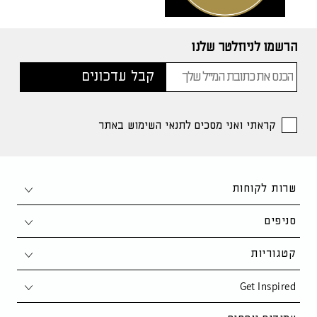
הרשמו לניוזלטר שלנו
קראתי ואני מסכים לתנאי השימוש באתר
שרות לקוחות
צור קשר
סניפים
1-700-50-80-90
חיפה
קטגוריות
support@kaza.co.il
פתח תקווה
Get Inspired
סלון
שאלות ותשובות
נתניה