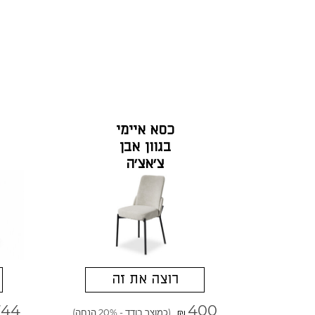
כסא איימי
בגוון אבן
צ'אצ'ה
רוצה את זה
744
400
(כמוצר בודד - 20% הנחה)
₪