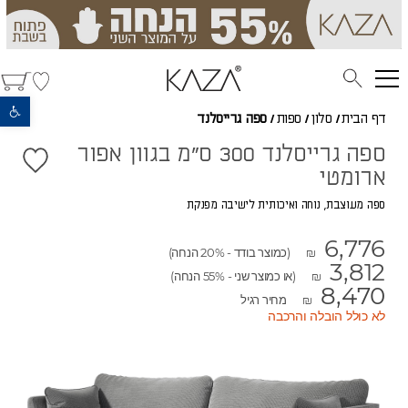
פתח סרגל נגישות
דף הבית
/
סלון
/
ספות
/
ספה גרייסלנד
ספה גרייסלנד 300 ס"מ בגוון אפור
ארומטי
ספה מעוצבת, נוחה ואיכותית לישיבה מפנקת
6,776
(כמוצר בודד - 20% הנחה)
₪
3,812
(או כמוצר שני - 55% הנחה)
₪
8,470
מחיר רגיל
₪
לא כולל הובלה והרכבה