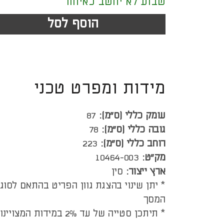
שבוע לא יחשב כאיחור
הוסף לסל
מידות ומפרט טכני
עומק כללי (ס”מ):
87
גובה כללי (ס”מ):
78
רוחב כללי (ס”מ):
223
מק"ט:
10464-003
ארץ ייצור:
סין
* יתן שינוי בהצגת גוון הפריט בהתאם לסוג
המסך
* תיתכן סטייה של עד 2% במידות המצויינות