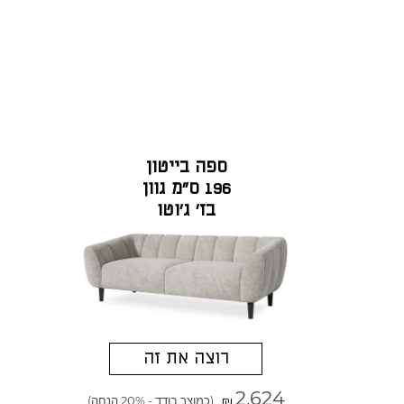
ספה בייטון
196 ס"מ גוון
בז' ג'וטו
רוצה את זה
2,624
(כמוצר בודד - 20% הנחה)
₪