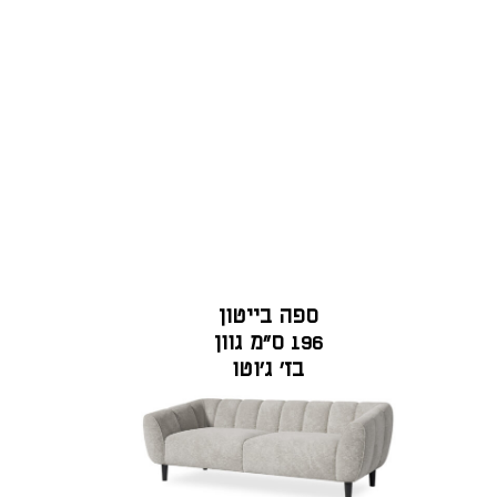
ספה בייטון
196 ס"מ גוון
בז' ג'וטו