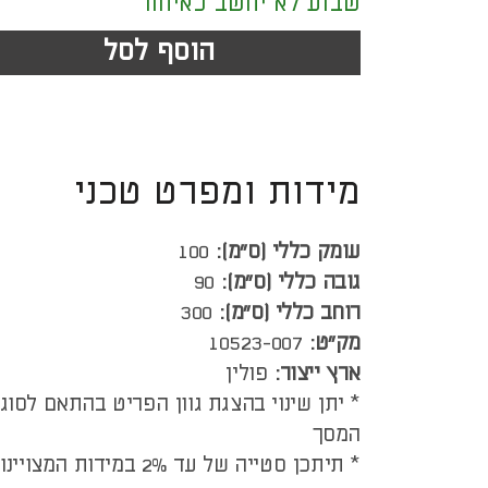
שבוע לא יחשב כאיחור
הוסף לסל
מידות ומפרט טכני
עומק כללי (ס”מ):
100
גובה כללי (ס”מ):
90
רוחב כללי (ס”מ):
300
מק"ט:
10523-007
ארץ ייצור:
פולין
* יתן שינוי בהצגת גוון הפריט בהתאם לסוג
המסך
* תיתכן סטייה של עד 2% במידות המצויינות