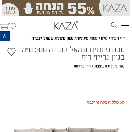
פתח סרגל נגישות
דף הבית
/
סלון
/
ספות פינתיות
/
ספה פינתית שמאל קוברה
ספה פינתית שמאל קוברה 300 ס"מ
בגוון גרייז' ריף
ספה פינתית מעוצבת, נוחה ומרווחת
7,176
(כמוצר בודד - 20% הנחה)
₪
4,037
(או כמוצר שני - 55% הנחה)
₪
8,970
מחיר רגיל
₪
לא כולל הובלה והרכבה