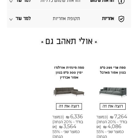
הוראות שימוש
הוראות שימוש כלליות
למד עוד
אחריות
תקופת אחריות
למד עוד
אולי תאהב גם
ספה שרי 295 ס"מ
ספה פינתית אורלנדו
בגוון אפור מארבל
ימין 300 ס"מ בגוון
אפור אברדין
רוצה את זה
רוצה את זה
6,336
7,264
(כמוצר
(כמוצר
₪
₪
בודד - 20% הנחה)
בודד - 20% הנחה)
3,564
4,086
(או
(או
₪
₪
כמוצר שני - 55%
כמוצר שני - 55%
הנחה)
הנחה)