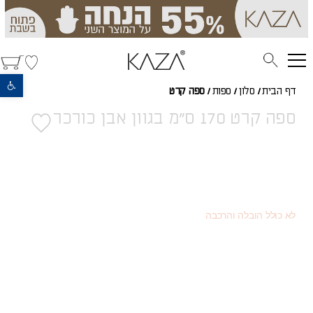
פתח סרגל נגישות
דף הבית
/
סלון
/
ספות
/
ספה קרט
ספה קרט 170 ס"מ בגוון אבן כורכר
3,984
(כמוצר בודד - 20% הנחה)
₪
2,241
(או כמוצר שני - 55% הנחה)
₪
4,980
מחיר רגיל
₪
לא כולל הובלה והרכבה