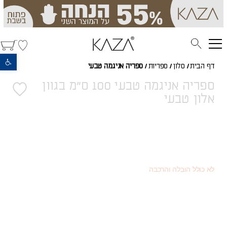
פתח סרגל נגישות
דף הבית
/
סלון
/
ספריות
/
ספריה אניגמה טבעי
ספריה אניגמה טבעי 100 ס"מ בגוון
אלון טבעי
3,632
(כמוצר בודד - 20% הנחה)
₪
2,043
(או כמוצר שני - 55% הנחה)
₪
4,540
מחיר רגיל
₪
לא כולל הובלה והרכבה