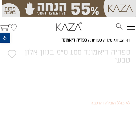
פתח סרגל נגישות
דף הבית
/
סלון
/
ספריות
/
ספריה דיאמונד
ספריה דיאמונד 100 ס"מ בגוון אלון
טבעי
2,880
(כמוצר בודד - 20% הנחה)
₪
1,620
(או כמוצר שני - 55% הנחה)
₪
3,600
מחיר רגיל
₪
לא כולל הובלה והרכבה