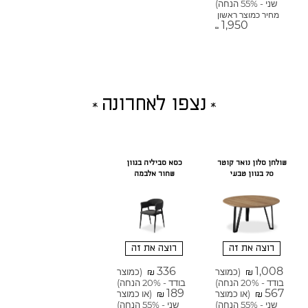
שני - 55% הנחה)
מחיר כמוצר ראשון
1,950
₪
נצפו לאחרונה
שולחן סלון נואר קוטר
כסא סביליה בגוון
70 בגוון טבעי
שחור אלבמה
רוצה את זה
רוצה את זה
336
1,008
(כמוצר
(כמוצר
₪
₪
בודד - 20% הנחה)
בודד - 20% הנחה)
189
567
(או כמוצר
(או כמוצר
₪
₪
שני - 55% הנחה)
שני - 55% הנחה)