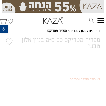
פתח סרגל נגישות
דף הבית
/
סלון
/
ספריות
/
ספריה מטריקס
ספריה מטריקס 80 ס"מ בגוון אלון
טבעי
2,200
(כמוצר בודד - 20% הנחה)
₪
1,238
(או כמוצר שני - 55% הנחה)
₪
2,750
מחיר רגיל
₪
לא כולל הובלה והרכבה