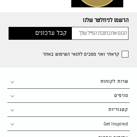
הרשמו לניוזלטר שלנו
קראתי ואני מסכים לתנאי השימוש באתר
שרות לקוחות
צור קשר
סניפים
1-700-50-80-90
חיפה
קטגוריות
support@kaza.co.il
פתח תקווה
Get Inspired
סלון
שאלות ותשובות
נתניה