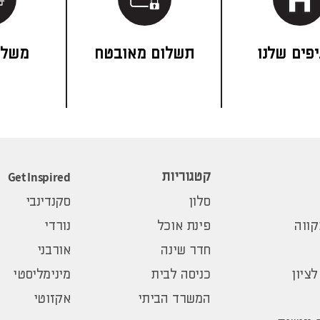
פים שלנו
תשלום מאובטח
משלו
Get Inspired
קטגוריות
סלון
סקנדינבי
ווה
פינת אוכל
נורדי
חדר שינה
אורבני
לציון
כניסה לבית
מינימליסטי
המשרד הביתי
אקזוטי