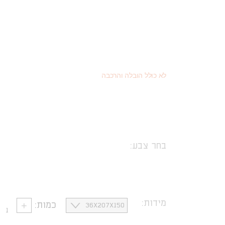
4,088
(כמוצר בודד - 20% הנחה)
₪
2,300
(או כמוצר שני - 55% הנחה)
₪
5,110
מחיר רגיל
₪
לא כולל הובלה והרכבה
בחר צבע:
נקה
מידות:
כמות: