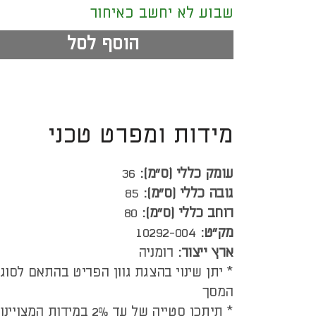
שבוע לא יחשב כאיחור
הוסף לסל
מידות ומפרט טכני
עומק כללי (ס”מ):
36
גובה כללי (ס”מ):
85
רוחב כללי (ס”מ):
80
מק"ט:
10292-004
ארץ ייצור:
רומניה
* יתן שינוי בהצגת גוון הפריט בהתאם לסוג
המסך
* תיתכן סטייה של עד 2% במידות המצויינות