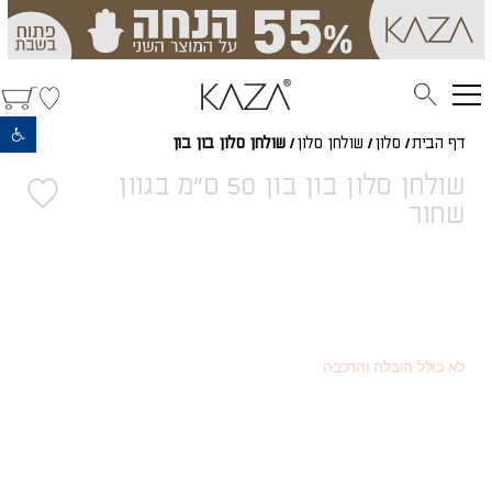
פתח סרגל נגישות
דף הבית
/
סלון
/
שולחן סלון
/
שולחן סלון בון בון
שולחן סלון בון בון 50 ס"מ בגוון
שחור
688
(כמוצר בודד - 20% הנחה)
₪
387
(או כמוצר שני - 55% הנחה)
₪
860
מחיר רגיל
₪
לא כולל הובלה והרכבה