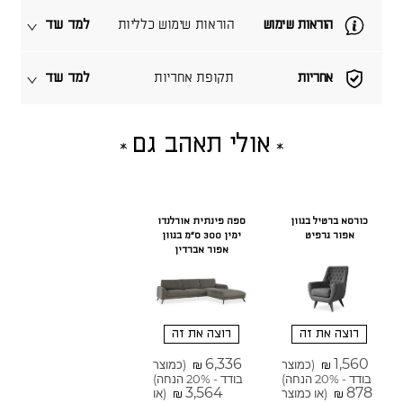
הוראות שימוש
הוראות שימוש כלליות
למד עוד
אחריות
תקופת אחריות
למד עוד
אולי תאהב גם
כורסא ברטיל בגוון
ספה פינתית אורלנדו
אפור גרפיט
ימין 300 ס"מ בגוון
אפור אברדין
רוצה את זה
רוצה את זה
6,336
1,560
(כמוצר
(כמוצר
₪
₪
בודד - 20% הנחה)
בודד - 20% הנחה)
3,564
878
(או כמוצר
(או
₪
₪