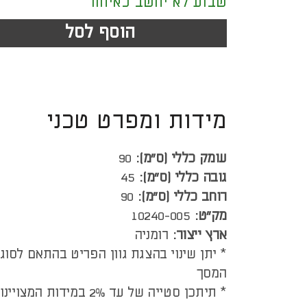
שבוע לא יחשב כאיחור
הוסף לסל
מידות ומפרט טכני
עומק כללי (ס”מ):
90
גובה כללי (ס”מ):
45
רוחב כללי (ס”מ):
90
מק"ט:
10240-005
ארץ ייצור:
רומניה
* יתן שינוי בהצגת גוון הפריט בהתאם לסוג
המסך
* תיתכן סטייה של עד 2% במידות המצויינות