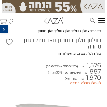
פתח סרגל נגישות
דף הבית
/
סלון
/
שולחן סלון
/
שולחן סלון בוסטון
שולחן סלון בוסטון 150 ס"מ בגוון
סהרה
שולחן לסלון, מעוצב ומתאים לאירוח
1,576
(כמוצר בודד - 20% הנחה)
₪
887
(או כמוצר שני - 55% הנחה)
₪
1,970
מחיר רגיל
₪
לא כולל הובלה והרכבה