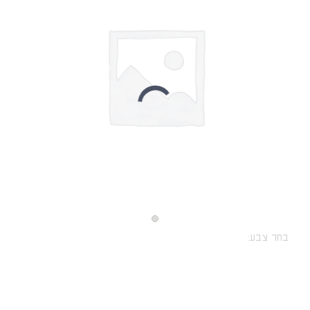
בחר צבע: