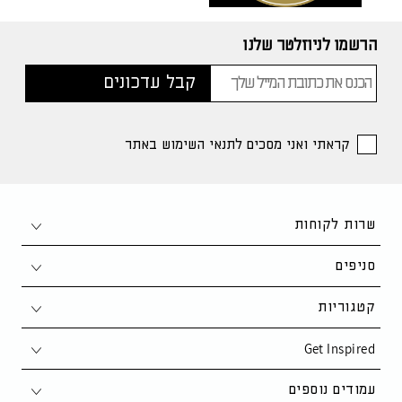
הרשמו לניוזלטר שלנו
קראתי ואני מסכים לתנאי השימוש באתר
שרות לקוחות
צור קשר
סניפים
1-700-50-80-90
חיפה
קטגוריות
support@kaza.co.il
פתח תקווה
Get Inspired
סלון
שאלות ותשובות
נתניה
פינת אוכל
סקנדינבי
עמודים נוספים