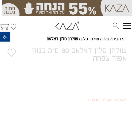
פתח סרגל נגישות
דף הבית
/
סלון
/
שולחן סלון
/
שולחן סלון דאלאס
שולחן סלון דאלאס 80 ס"מ בגוון
אפור צפחה
1,584
(כמוצר בודד - 20% הנחה)
₪
891
(או כמוצר שני - 55% הנחה)
₪
1,980
מחיר רגיל
₪
לא כולל הובלה והרכבה