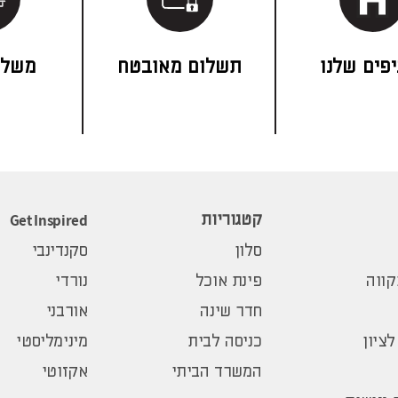
פים שלנו
תשלום מאובטח
משלו
Get Inspired
קטגוריות
סלון
סקנדינבי
ווה
פינת אוכל
נורדי
חדר שינה
אורבני
לציון
כניסה לבית
מינימליסטי
המשרד הביתי
אקזוטי