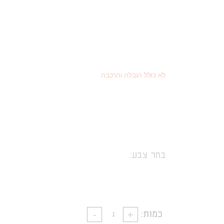
2,496
(כמוצר בודד - 20% הנחה)
₪
1,404
(או כמוצר שני - 55% הנחה)
₪
3,120
מחיר רגיל
₪
לא כולל הובלה והרכבה
בחר צבע:
כמות: