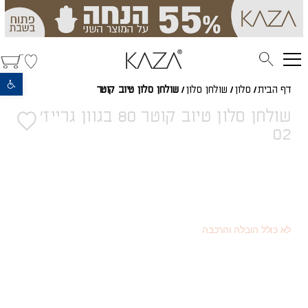
פתח סרגל נגישות
דף הבית
/
סלון
/
שולחן סלון
/
שולחן סלון טיוב קוטר
שולחן סלון טיוב קוטר 80 בגוון גרייז'
02
1,136
(כמוצר בודד - 20% הנחה)
₪
639
(או כמוצר שני - 55% הנחה)
₪
1,420
מחיר רגיל
₪
לא כולל הובלה והרכבה