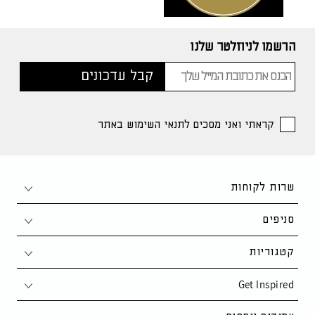
הרשמו לניוזלטר שלנו
קראתי ואני מסכים לתנאי השימוש באתר
שרות לקוחות
צור קשר
סניפים
1-700-50-80-90
חיפה
קטגוריות
support@kaza.co.il
פתח תקווה
Get Inspired
סלון
שאלות ותשובות
נתניה